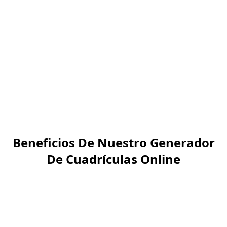
como SVG para logos
interactivos o web.
Nota: Si usas cuadrículas muy pequeñas, considera el
rendimiento de tu equipo, ya que genera miles de líneas en
tiempo real.
Beneficios De Nuestro Generador
De Cuadrículas Online
¿Qué buscan las personas
cuando quieren una