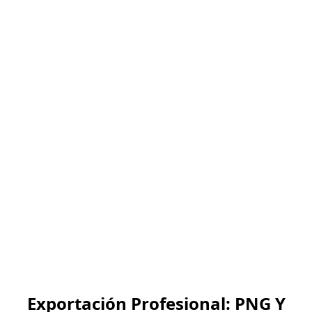
base para alineación,
superponer una secundaria
para proporciones doradas,
añadir un fondo degradado
y animar todo para un logo
dinámico. Una vez listo,
elimínalas fácilmente si solo
las usaste como guía.
Exportación Profesional: PNG Y