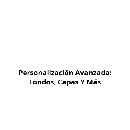
creativas. Olvídate de
limitaciones: es gratis, sin
registro y compatible con
software profesional.
Personalización Avanzada:
Fondos, Capas Y Más
En nuestro creador, el
escenario se ajusta
automáticamente a la