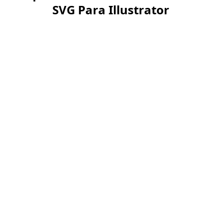
SVG Para Illustrator
Desde nuestro generador
de cuadrículas, descarga en
formatos optimizados para
tus necesidades:
Formato PNG con
transparencias, perfecto
para usarla como capa en
Photoshop o cualquier