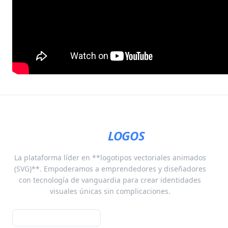
CREADOR
LOGOS
.COM
La plataforma líder en **logotipos vectoriales animados
(SVG)**. Empoderamos a emprendedores y diseñadores
con tecnología de vanguardia para crear identidades
visuales únicas sin complicaciones.
info@creadorlogos.com