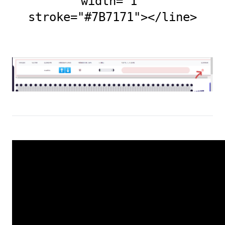
width="1"
stroke="#7B7171"></line>