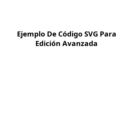
precisión impecable.
Ejemplo De Código SVG Para
Edición Avanzada
Para usuarios avanzados,
aquí un snippet de código
SVG de una línea de
cuadrícula. Puedes editarlo
en un editor de texto para
personalizaciones