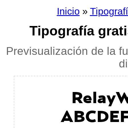
Inicio
»
Tipograf
Tipografía grat
Previsualización de la f
d
RelayW
ABCDE