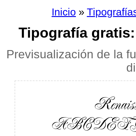
Inicio
»
Tipografía
Tipografía grati
Previsualización de la f
d
Renais
ABCDEF