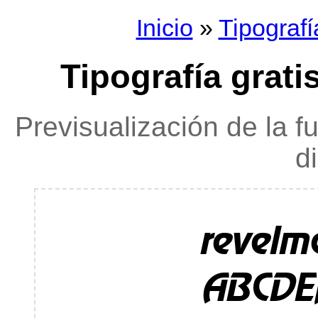
Inicio
»
Tipografí
Tipografía grati
Previsualización de la f
d
revelme
ABCDE