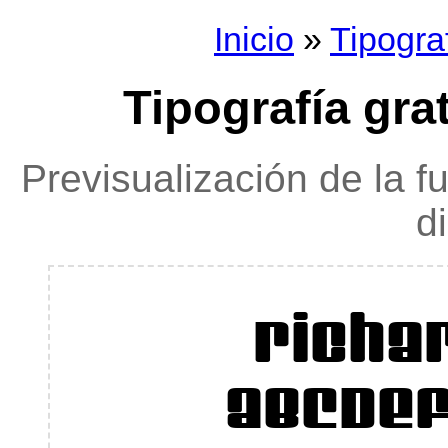
Inicio
»
Tipogra
Tipografía gra
Previsualización de la f
d
Richa
ABCDE