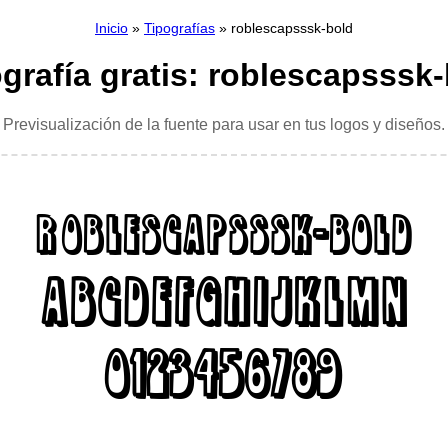
Inicio
»
Tipografías
» roblescapsssk-bold
grafía gratis: roblescapsssk
Previsualización de la fuente para usar en tus logos y diseños.
roblescapsssk-bold
ABCDEFGHIJKLMN
0123456789