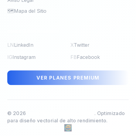
Aviso Legal
🗺️
Mapa del Sitio
CONECTA CON NOSOTROS
LN
LinkedIn
X
Twitter
IG
Instagram
FB
Facebook
VER PLANES PREMIUM
©
2026
José Manuel Mateos Terrén
. Optimizado
para diseño vectorial de alto rendimiento.